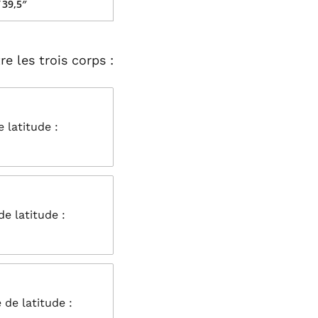
′ 39,5″
e les trois corps :
 latitude :
e latitude :
de latitude :