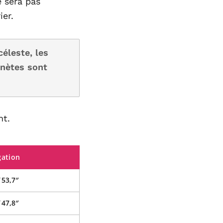
e sera pas
ier.
éleste, les
anètes sont
nt.
gation
′ 53,7″
′ 47,8″