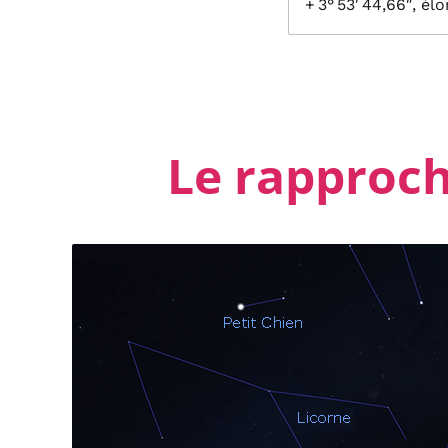
+ 3° 53′ 44,66″, él
Le rapproch