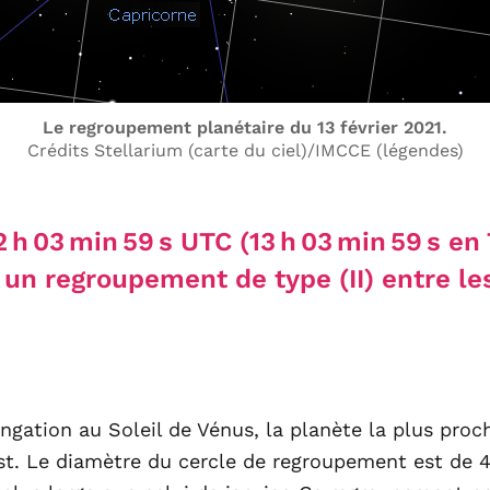
Le regroupement planétaire du 13 février 2021.
Crédits Stellarium (carte du ciel)/
IMCCE (légendes)
12 h 03 min 59 s UTC (13 h 03 min 59 s e
a un regroupement de type (II) entre l
longation au Soleil de Vénus, la planète la plus proc
est. Le diamètre du cercle de regroupement est de 4°