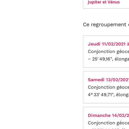
Jupiter et Vénus
Ce regroupement es
Jeudi 11/02/2021 à
Conjonction géocen
− 25′ 49,16″, élonga
Samedi 13/02/2021
Conjonction géocen
4° 33′ 49,71″, élon
Dimanche 14/02/20
Conjonction géocen